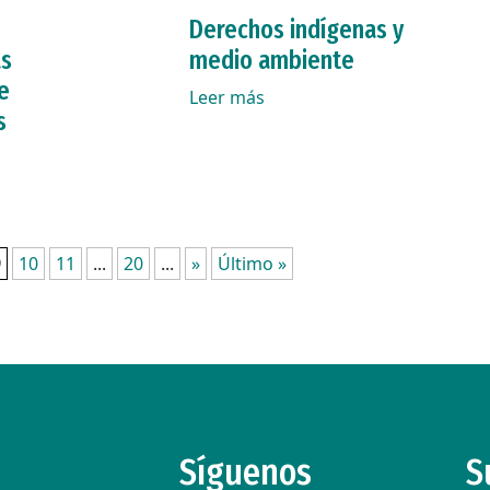
Derechos indígenas y
as
medio ambiente
e
Leer más
s
9
10
11
...
20
...
»
Último »
Síguenos
S