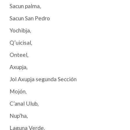
Sacun palma,
Sacun San Pedro
Yochibja,
Q’uicisal,
Onteel,
Axupja,
Jol Axupja segunda Sección
Mojón,
C’anal Ulub,
Nup’ha,
Laguna Verde,