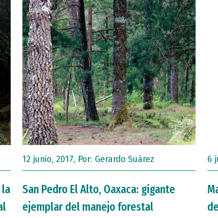
12 junio, 2017, Por:
Gerardo Suárez
6 
 la
San Pedro El Alto, Oaxaca: gigante
Ma
al
ejemplar del manejo forestal
de