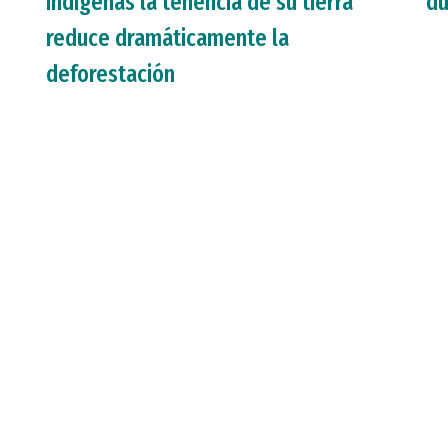
indígenas la tenencia de su tierra
du
reduce dramáticamente la
deforestación