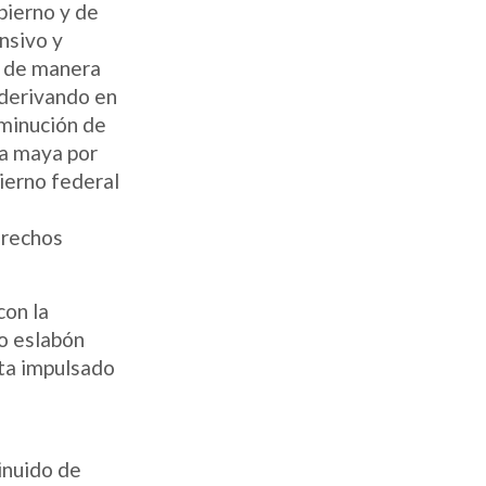
bierno y de
nsivo y
o de manera
 derivando en
isminución de
nza maya por
ierno federal
erechos
con la
mo eslabón
sta impulsado
inuido de