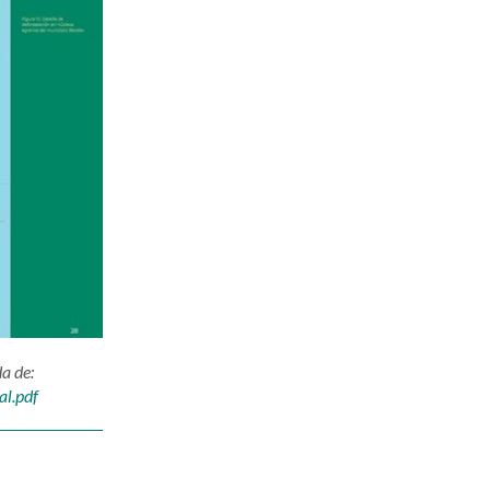
a de:
al.pdf