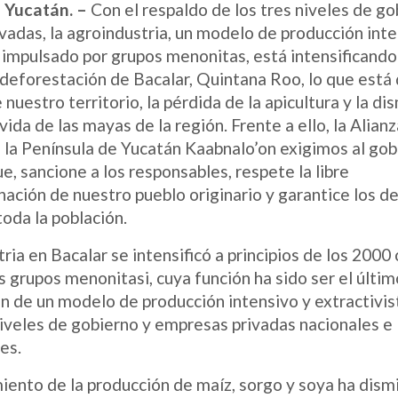
 Yucatán. –
Con el respaldo de los tres niveles de go
vadas, la agroindustria, un modelo de producción inte
a impulsado por grupos menonitas, está intensificand
 deforestación de Bacalar, Quintana Roo, lo que está
 nuestro territorio, la pérdida de la apicultura y la d
 vida de las mayas de la región. Frente a ello, la Alia
e la Península de Yucatán Kaabnalo’on exigimos al gob
e, sancione a los responsables, respete la libre
ación de nuestro pueblo originario y garantice los d
oda la población.
ria en Bacalar se intensificó a principios de los 2000 
s grupos menonitasi, cuya función ha sido ser el últi
ón de un modelo de producción intensivo y extractivi
niveles de gobierno y empresas privadas nacionales e
es.
miento de la producción de maíz, sorgo y soya ha dism