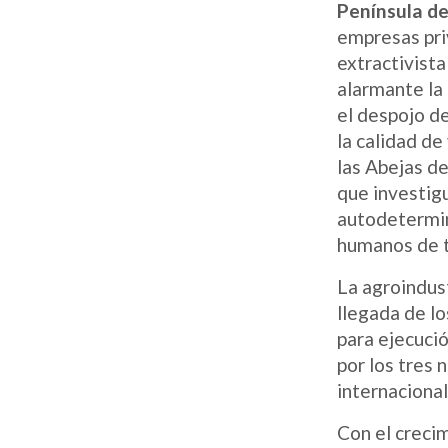
Península de
empresas pri
extractivist
alarmante la
el despojo de
la calidad de
las Abejas d
que investigu
autodetermin
humanos de t
La agroindust
llegada de lo
para ejecuci
por los tres 
internacional
Con el creci