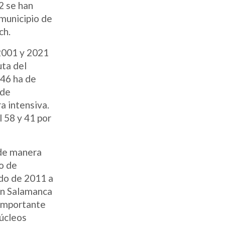
2 se han
municipio de
ch.
2001 y 2021
uta del
346 ha de
 de
a intensiva.
l 58 y 41 por
 de manera
o de
odo de 2011 a
on Salamanca
 importante
núcleos