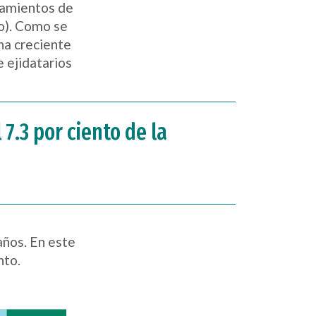
tamientos de
so). Como se
na creciente
 ejidatarios
 7.3 por ciento de la
 años. En este
nto.