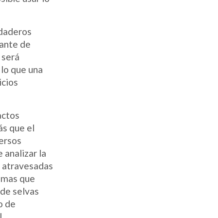
rdaderos
tante de
 será
 lo que una
icios
actos
ás que el
versos
 analizar la
n atravesadas
temas que
 de selvas
o de
l