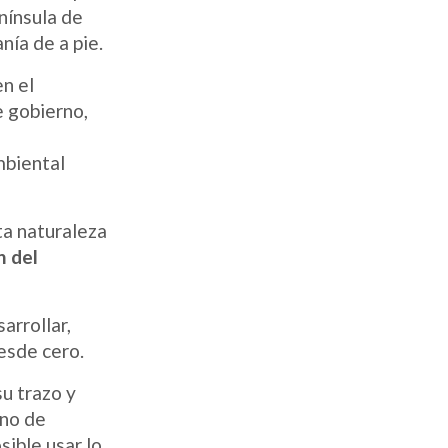
nínsula de
nía de a pie.
en el
e gobierno,
mbiental
ta naturaleza
n del
arrollar,
esde cero.
u trazo y
rno de
ible usar lo