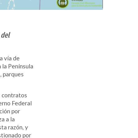
 del
a vía de
 la Península
s, parques
n contratos
erno Federal
ción por
a a la
ta razón, y
stionado por