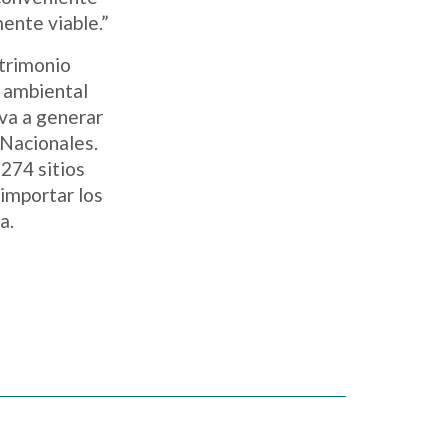
ente viable.”
atrimonio
n ambiental
 va a generar
 Nacionales.
,274 sitios
importar los
a.