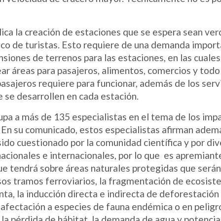
plica la creación de estaciones que se espera sean ve
fico de turistas. Esto requiere de una demanda impor
siones de terrenos para las estaciones, en las cuales
ar áreas para pasajeros, alimentos, comercios y todo
asajeros requiere para funcionar, además de los serv
e se desarrollen en cada estación.
pa a más de 135 especialistas en el tema de los imp
 En su comunicado, estos especialistas afirman adem
ido cuestionado por la comunidad científica y por di
cionales e internacionales, por lo que es apremiante
ue tendrá sobre áreas naturales protegidas que será
rsos tramos ferroviarios, la fragmentación de ecosis
ta, la inducción directa e indirecta de deforestación
a afectación a especies de fauna endémica o en peligr
 la pérdida de hábitat, la demanda de agua y potencia