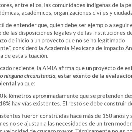
ores, entre ellos, las comunidades indígenas de la pe
émicas, académicos, organizaciones civiles y ciudada
cil de entender que, quien debe ser ejemplo a seguir 
de las disposiciones legales y de las instituciones d
zo de inicio a un proyecto que no se ha legitimado
te”, consideró la Academia Mexicana de Impacto A
a de esta situación.
cado reciente, la AMIA afirma que un proyecto de es
o ninguna circunstancia,
estar exento de la evaluació
iental
ya que:
00 kilómetros aproximadamente que se pretenden des
18% hay vías existentes. El resto se debe construir d
xistentes fueron construidas hace más de 150 años y s
ones no se ajustan a las necesidades de un tren mode
on velocidad de crucero mayor. Técnicamente no es pos