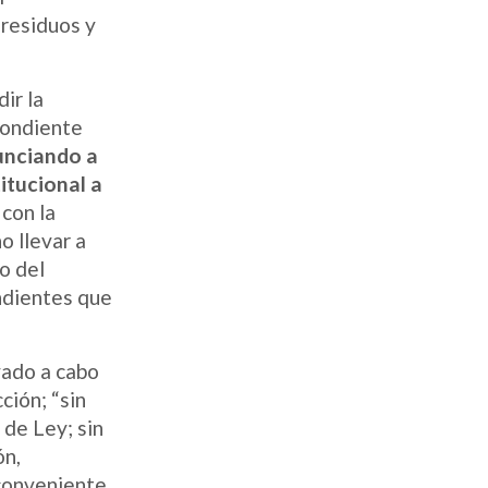
 residuos y
ir la
pondiente
nunciando a
itucional a
 con la
o llevar a
o del
ndientes que
vado a cabo
ción; “sin
 de Ley; sin
ón,
 conveniente