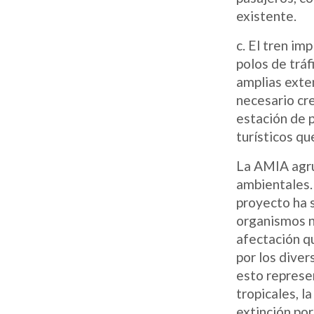
existente.
c. El tren im
polos de trá
amplias exten
necesario cre
estación de p
turísticos qu
La AMIA agru
ambientales.
proyecto ha s
organismos na
afectación q
por los dive
esto represen
tropicales, l
extinción por