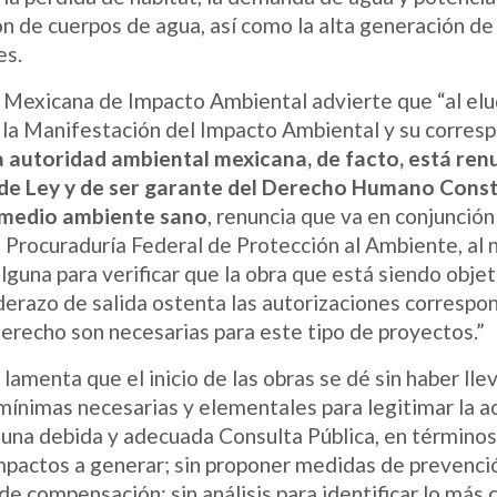
n de cuerpos de agua, así como la alta generación de
es.
Mexicana de Impacto Ambiental advierte que “al elud
 la Manifestación del Impacto Ambiental y su corres
a autoridad ambiental mexicana, de facto, está re
de Ley y de ser garante del Derecho Humano Const
 medio ambiente sano
, renuncia que va en conjunción
 Procuraduría Federal de Protección al Ambiente, al n
lguna para verificar que la obra que está siendo objet
derazo de salida ostenta las autorizaciones correspo
erecho son necesarias para este tipo de proyectos.”
lamenta que el inicio de las obras se dé sin haber lle
mínimas necesarias y elementales para legitimar la ac
 una debida y adecuada Consulta Pública, en términos
impactos a generar; sin proponer medidas de prevenci
de compensación; sin análisis para identificar lo más