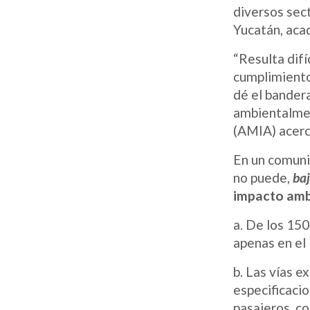
diversos sect
Yucatán, acad
“Resulta difí
cumplimiento 
dé el bandera
ambientalmen
(AMIA) acerc
En un comuni
no puede,
baj
impacto amb
a. De los 15
apenas en el 
b. Las vías e
especificaci
pasajeros, c