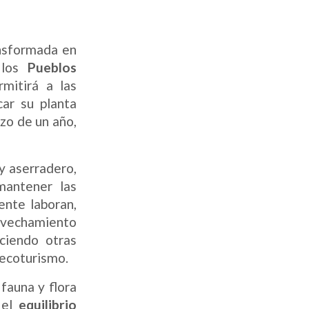
ansformada en
 los
Pueblos
rmitirá a las
car su planta
azo de un año,
y aserradero,
mantener las
ente laboran,
ovechamiento
eciendo otras
 ecoturismo.
fauna y flora
 el
equilibrio