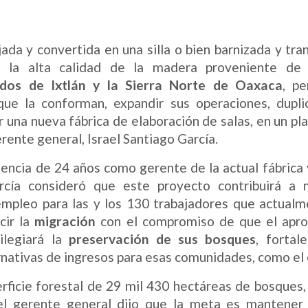
jada y convertida en una silla o bien barnizada y tr
, la alta calidad de la madera proveniente de
os de Ixtlán y la Sierra Norte
de Oaxaca
, pe
que la conforman, expandir sus operaciones, dupli
ir una nueva fábrica de elaboración de salas, en un pl
rente general, Israel Santiago García.
iencia de 24 años como gerente de la actual fábrica 
rcía consideró que este proyecto contribuirá a 
mpleo para las y los 130 trabajadores que actualm
cir la
migración
con el compromiso de que el apr
vilegiará la
preservación de sus bosques
, fortal
rnativas de ingresos para esas comunidades, como el
rficie forestal de 29 mil 430 hectáreas de bosques, 
el gerente general dijo que la meta es mantener