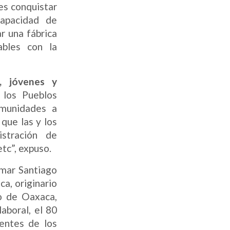
des conquistar
capacidad de
r una fábrica
ables con la
, jóvenes y
 los Pueblos
munidades a
que las y los
istración de
etc”, expuso.
emar Santiago
ca, originario
o de Oaxaca,
laboral, el 80
entes de los