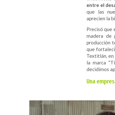
entre el des
que las nue
aprecien la b
Precisó que e
madera de p
producción t
que fortalec
Textitlán, e
la marca “T
decidimos ap
Una empresa