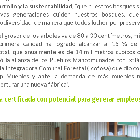
arrollo y la sustentabilidad
, “que nuestros bosques s
vas generaciones cuiden nuestros bosques, qu
iodiversidad, de manera que todos luchen por preserv
l grosor de los arboles va de 80 a 30 centímetros, m
rimera calidad ha logrado alcanzar al 15 % del
otal, que anualmente es de 14 mil metros cúbicos 
ió la alianza de los Pueblos Mancomunados con Ixtlá
n la Integradora Comunal Forestal (Icofosa) que dio c
ip Muebles y ante la demanda de más muebles ni
erturar una nueva fábrica”.
 certificada con potencial para generar empleo