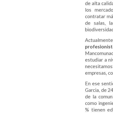
de alta calid
los mercado
contratar má
de salas, l
biodiversidad
Actualmente
profesionist
Mancomunad
estudiar a n
necesitamos
empresas, con
En ese senti
Garcia, de 24
de la comun
como ingenier
% tienen ed