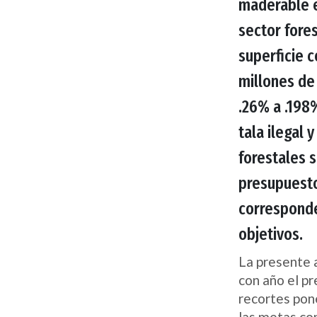
maderable e
sector fore
superficie c
millones de
.26% a .198
tala ilegal 
forestales 
presupuesto
corresponde
objetivos.
La presente 
con año el pr
recortes pone
las metas co