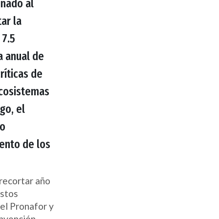
inado al
ar la
 7.5
a anual de
ríticas de
 ecosistemas
go, el
no
iento de los
recortar año
estos
del Pronafor y
onvención