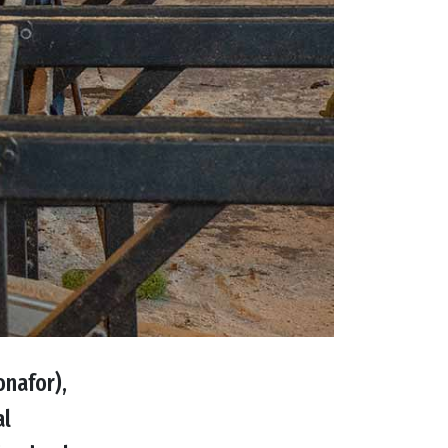
onafor),
al