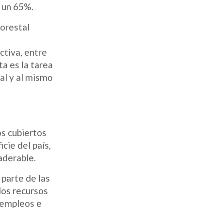
 un 65%.
forestal
ctiva, entre
ta es la tarea
al y al mismo
os cubiertos
cie del país,
aderable.
parte de las
los recursos
e empleos e