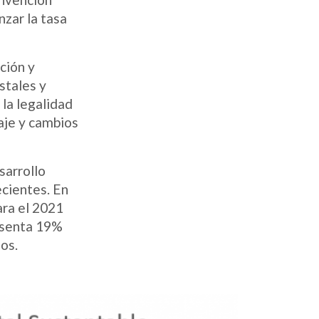
zar la tasa
ción y
stales y
 la legalidad
naje y cambios
sarrollo
ecientes. En
ara el 2021
esenta 19%
os.