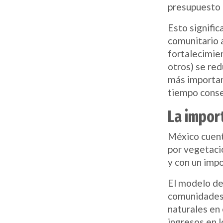
presupuesto 
Esto signific
comunitario a
fortalecimie
otros) se red
más importan
tiempo conse
La impor
México cuent
por vegetació
y con un imp
El modelo de
comunidades 
naturales en 
ingresos en l