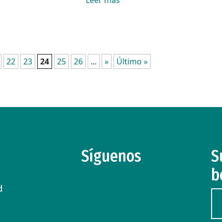
Leer más
22
23
24
25
26
...
»
Último »
Síguenos
S
b
d